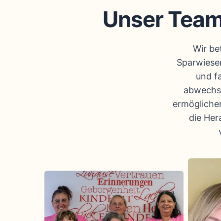
Unser Team 
Wir be
Sparwiese
und f
abwechsl
ermöglichen
die Her