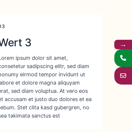
03
Wert 3
→
Lorem ipsum dolor sit amet,
consetetur sadipscing elitr, sed diam
nonumy eirmod tempor invidunt ut
labore et dolore magna aliquyam
erat, sed diam voluptua. At vero eos
et accusam et justo duo dolores et ea
rebum. Stet clita kasd gubergren, no
sea takimata sanctus est