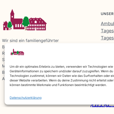
UNSER
Ambul
Tages
Tages
Wir sind ein familiengeführter
Betreuungsdienst im Raum Uhingen und
Rechberghausen. Unsere
Seniorentagespflegen bieten älteren
Menschen, die zu Hause leben, tagsüber
Um dir ein optimales Erlebnis zu bieten, verwenden wir Technologien wie
Geräteinformationen zu speichern und/oder darauf zuzugreifen. Wenn du
Betreuung und soziale Kontakte, während
Technologien zustimmst, können wir Daten wie das Surfverhalten oder ei
Angehörige entlastet werden.
dieser Website verarbeiten. Wenn du deine Zustimmung nicht erteilst oder
können bestimmte Merkmale und Funktionen beeinträchtigt werden.
Datenschutzerklärung
Ambulanter Betreuung
© 2026 ·