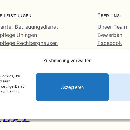
E LEISTUNGEN
ÜBER UNS
anter Betreuungsdienst
Unser Team
pflege Uhingen
Bewerben
pflege Rechberghausen
Facebook
Instagram
Zustimmung verwalten
 Cookies, um
 diesen
ndeutige IDs auf
Akzeptieren
 zurückziehst,
sdienst und Tagespflegen
· Alle Rechte vorbehalten
· Erstellt von
Pflege.Media